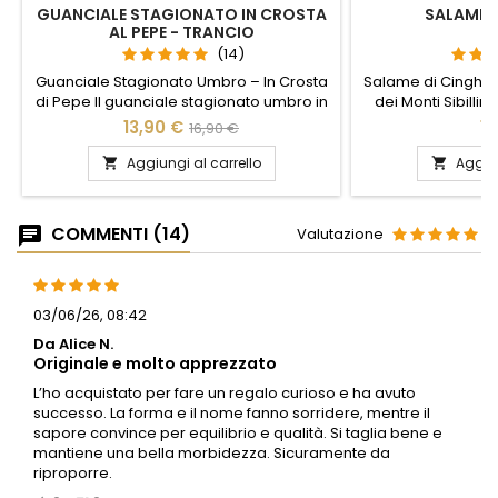
GUANCIALE STAGIONATO IN CROSTA
SALAME A
AL PEPE - TRANCIO
(14)
Guanciale Stagionato Umbro – In Crosta
Salame di Cinghia
di Pepe Il guanciale stagionato umbro in
dei Monti Sibillini
crosta di pepe è una delle eccellenze
umbro è una de
13,90 €
13
16,90 €
della norcineria umbra, realizzato
pregiate della 
artigianalmente con carne di maiale
Realizzato con
Aggiungi al carrello
Aggiun


selezionata, sale e pepe, senza alcun
selvatico dei Monti
trattamento aggiuntivo. La stagionatura
per il gusto i
naturale di 45-60 giorni conferisce al
genuino. I mae
COMMENTI (14)
Valutazione
guanciale un gusto deciso, intenso e...
selezionano con cu
cinghiale
03/06/26, 08:42
Da Alice N.
Originale e molto apprezzato
L’ho acquistato per fare un regalo curioso e ha avuto
successo. La forma e il nome fanno sorridere, mentre il
sapore convince per equilibrio e qualità. Si taglia bene e
mantiene una bella morbidezza. Sicuramente da
riproporre.