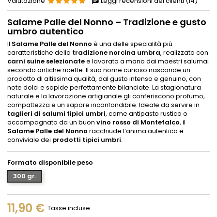
Valutazione
Leggi recensioni dei clienti (14)
Salame Palle del Nonno – Tradizione e gusto
umbro autentico
Il
Salame Palle del Nonno
è una delle specialità più
caratteristiche della
tradizione norcina umbra
, realizzato con
carni suine selezionate
e lavorato a mano dai maestri salumai
secondo antiche ricette. Il suo nome curioso nasconde un
prodotto di altissima qualità, dal gusto intenso e genuino, con
note dolci e sapide perfettamente bilanciate. La stagionatura
naturale e la lavorazione artigianale gli conferiscono profumo,
compattezza e un sapore inconfondibile. Ideale da servire in
taglieri di salumi tipici umbri
, come antipasto rustico o
accompagnato da un buon
vino rosso di Montefalco
, il
Salame Palle del Nonno
racchiude l’anima autentica e
conviviale dei
prodotti tipici umbri
.
Formato disponibile peso
300 gr.
11,90 €
Tasse incluse