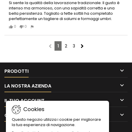
Si sente la qualità della lavorazione tradizionale. Il gusto è
intenso ma armonioso, con una sapidità corretta e una
bella persistenza. Tagliato a fette sottili ha completato
perfettamente un tagliere di salumi e formaggi umbri.
0
0
chevron_left
chevron_right
1
2
3

PRODOTTI

LA NOSTRA AZIENDA

IL TUO ACCOUNT
Cookies

CONTATTO
Questo negozio utilizza i cookie per migliorare
la tua esperienza di navigazione.
NEWSLETTER