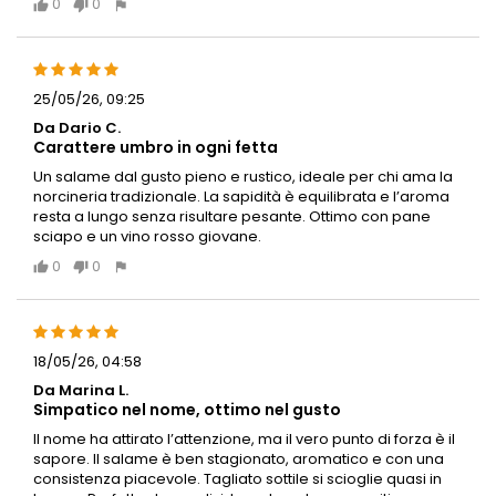
0
0
25/05/26, 09:25
Da Dario C.
Carattere umbro in ogni fetta
Un salame dal gusto pieno e rustico, ideale per chi ama la
norcineria tradizionale. La sapidità è equilibrata e l’aroma
resta a lungo senza risultare pesante. Ottimo con pane
sciapo e un vino rosso giovane.
0
0
18/05/26, 04:58
Da Marina L.
Simpatico nel nome, ottimo nel gusto
Il nome ha attirato l’attenzione, ma il vero punto di forza è il
sapore. Il salame è ben stagionato, aromatico e con una
consistenza piacevole. Tagliato sottile si scioglie quasi in