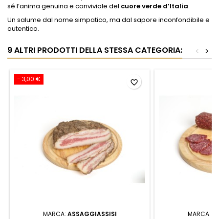
sé l’anima genuina e conviviale del
cuore verde d’Italia
.
Un salume dal nome simpatico, ma dal sapore inconfondibile e
autentico.
9 ALTRI PRODOTTI DELLA STESSA CATEGORIA:
<
>
- 3,00 €
favorite_border
MARCA:
ASSAGGIASSISI
MARCA:
A