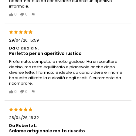
bocca. Perfetto da condividere durante un aperitivo
informale.
0
0
29/04/26, 15:59
Da Claudia N.
Perfetto per un aperitivo rustico
Profumato, compatto e molto gustoso. Ha un carattere
deciso, ma resta equilibrato e piacevole anche dopo
diverse fette. Il formato è ideale da condividere e il nome
ha subito attirato la curiosità degli ospiti. Sicuramente da
ricomprare.
0
0
28/04/26, 15:32
Da Roberto L.
Salame artigianale molto riuscito