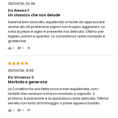
28/04/26, 00:48
Da Alessio F.
Un classico che non delude
Salame ben lavorato, equilibrato e facile da apprezzare
anche da chi preferisce sapori non troppo aggressivi. La
nota di pepe e aglio è presente ma delicata. Ottimo per
taglieri, panini e aperitivi. La consistenza resta morbida e
gradevole.
0
0
26/04/26, 13:55
Da Vincenzo S.
Morbida e generosa
La Corallina ha una fetta ricca e ben equilibrata, con i
lardelli che rendono il morso morbido e saporito. Il
profumo è piacevole e la speziatura resta delicata. Ottima
servita con torta al formaggio o pane appena tostato.
0
0