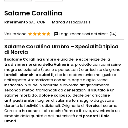
Salame Corallina
Riferimento
SAL-COR
Marca
AssaggiAssisi
Valutazione
Leggi recensioni dei clienti (14)
Salame Corallina Umbro – Specialità tipica
di Norcia
Il
salame Corallina umbro
è una delle eccellenze della
tradizione norcina della Valnerina
, prodotto con carni suine
magre selezionate (spalle e pancettoni) e arricchito da grandi
lardelli bianchi a cubetti
, che lo rendono unico nel gusto e
nell’aspetto. Aromatizzato con sale, pepe e aglio, viene
insaccato in budello naturale e lavorato artigianalmente
secondo metodi tramandati da generazioni. Il risultato è un
salame
morbido, dolce e corposo
, ideale per arricchire
antipasti umbri
, taglieri di salumi e formaggi o da gustare
durante le festività tradizionali. Originario di
Norcia
, il salame
Corallina ha conquistato anche Roma e il Lazio, diventando un
simbolo della qualità e dell’autenticità dei
prodotti tipici
umbri
.