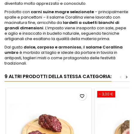
diventato molto apprezzato e conosciuto.
Prodotto con
carni suine magre selezionate
– principalmente
spalle e pancettoni – il salame Corallina viene lavorato con
macinatura fine, arricchita da
lardelli a cubetti bianchi di
grandi dimensioni
. L’impasto viene insaporito con sale, pepe
e aglio e insaccato in budello naturale, seguendo tecniche
artigianali che esaltano la qualità della materia prima.
Dal gusto
dolce, corposo e armonioso
, il
salame Corallina
umbro
è morbido al taglio e ideale da portare in tavola in
antipasti, taglieri misti o come protagonista delle festività
tradizionali.
9 ALTRI PRODOTTI DELLA STESSA CATEGORIA:
<
>
- 3,00 €
favorite_border