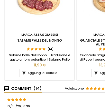
MARCA:
ASSAGGIASSISI
MARCA:
A
SALAME PALLE DEL NONNO
GUANCIALE STA
AL PEPE
(14)
Salame Palle del Nonno – Tradizione e
Guanciale Stagion
gusto umbro autentico Il Salame Palle
di Pepe Il guancia
del Nonno è una delle specialità più
crosta di pepe è
11,90 €
13,90
caratteristiche della tradizione norcina
della norcineri
umbra, realizzato con carni suine
artigianalmente
Aggiungi al carrello
Aggiun


selezionate e lavorato a mano dai
selezionata, sal
maestri salumai secondo antiche ricette.
trattamento aggiu
Il suo nome curioso nasconde un
naturale di 45-60
COMMENTI (14)
Valutazione
prodotto di altissima qualità, dal gusto
guanciale un gust
intenso e genuino,...
12/05/26, 10:36