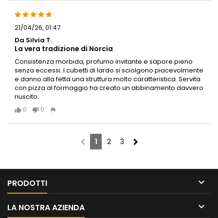
21/04/26, 01:47
Da Silvia T.
La vera tradizione di Norcia
Consistenza morbida, profumo invitante e sapore pieno
senza eccessi. I cubetti di lardo si sciolgono piacevolmente
e danno alla fetta una struttura molto caratteristica. Servita
con pizza al formaggio ha creato un abbinamento davvero
riuscito.
0
0
chevron_left
chevron_right
1
2
3

PRODOTTI

LA NOSTRA AZIENDA