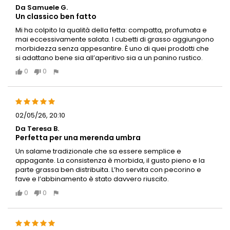
Da Samuele G.
Un classico ben fatto
Mi ha colpito la qualità della fetta: compatta, profumata e
mai eccessivamente salata. I cubetti di grasso aggiungono
morbidezza senza appesantire. È uno di quei prodotti che
si adattano bene sia all’aperitivo sia a un panino rustico.
0
0
02/05/26, 20:10
Da Teresa B.
Perfetta per una merenda umbra
Un salame tradizionale che sa essere semplice e
appagante. La consistenza è morbida, il gusto pieno e la
parte grassa ben distribuita. L’ho servita con pecorino e
fave e l’abbinamento è stato davvero riuscito.
0
0