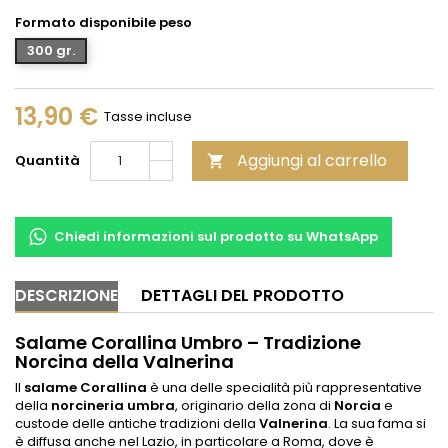
Formato disponibile peso
300 gr.
13,90 €
Tasse incluse
Aggiungi al carrello
Quantità

Chiedi informazioni sul prodotto su WhatsApp
DESCRIZIONE
DETTAGLI DEL PRODOTTO
Salame Corallina Umbro – Tradizione
Norcina della Valnerina
Il
salame Corallina
è una delle specialità più rappresentative
della
norcineria umbra
, originario della zona di
Norcia
e
custode delle antiche tradizioni della
Valnerina
. La sua fama si
è diffusa anche nel Lazio, in particolare a Roma, dove è