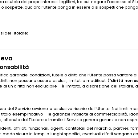
nea a tutela dei propri interessi legittimi, tra cui: negare l’accesso al Si
te o sospette, qualora l’Utente ponga in essere o si sospetti che ponga
i del Titolare;
leva
ponsabilità
ca garanzie, condizioni, tutele o diritti che l’Utente possa vantare ai
diritti non possano essere esclusi, limitati o modificati (“
diritti non e
e di un diritto non escludibile – è limitata, a discrezione del Titolare
uso del Servizio avviene a esclusivo rischio dell’Utente. Nei limiti mas
titolo esemplificativo – le garanzie implicite di commerciabilità, idon
to, ottenuto dal Titolare o tramite il Servizio genera garanzie non esp
enti, affiliati, funzionari, agenti, contitolari del marchio, partner, f
o in modo sicuro in tempi o luoghi specifici; eventuali difetti vengano co