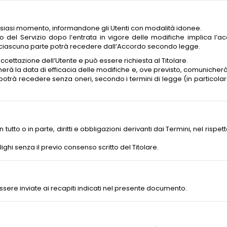
in qualsiasi momento, informandone gli Utenti con modalità idonee.
to del Servizio dopo l’entrata in vigore delle modifiche implica l’a
o; ciascuna parte potrà recedere dall’Accordo secondo legge.
ccettazione dell’Utente e può essere richiesta al Titolare.
icherà la data di efficacia delle modifiche e, ove previsto, comuniche
otrà recedere senza oneri, secondo i termini di legge (in particolare
 tutto o in parte, diritti e obbligazioni derivanti dai Termini, nel rispett
lighi senza il previo consenso scritto del Titolare.
essere inviate ai recapiti indicati nel presente documento.