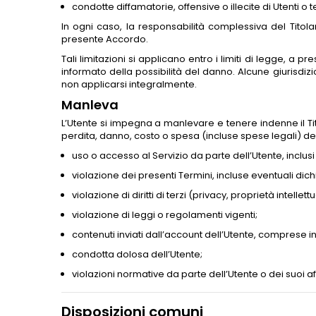
condotte diffamatorie, offensive o illecite di Utenti o te
In ogni caso, la responsabilità complessiva del Titola
presente Accordo.
Tali limitazioni si applicano entro i limiti di legge, a p
informato della possibilità del danno. Alcune giurisdizi
non applicarsi integralmente.
Manleva
L’Utente si impegna a manlevare e tenere indenne il Titola
perdita, danno, costo o spesa (incluse spese legali) der
uso o accesso al Servizio da parte dell’Utente, inclusi 
violazione dei presenti Termini, incluse eventuali dich
violazione di diritti di terzi (privacy, proprietà intellett
violazione di leggi o regolamenti vigenti;
contenuti inviati dall’account dell’Utente, comprese in
condotta dolosa dell’Utente;
violazioni normative da parte dell’Utente o dei suoi affi
Disposizioni comuni