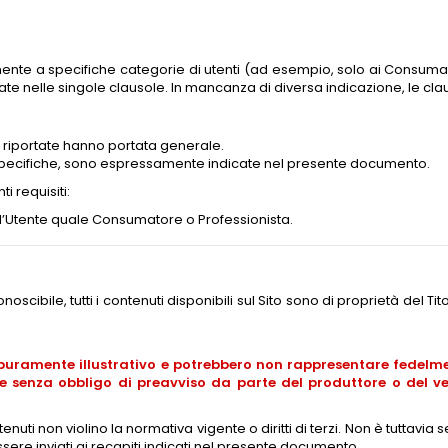
mente a specifiche categorie di utenti (ad esempio, solo ai Consumat
te nelle singole clausole. In mancanza di diversa indicazione, le clauso
o riportate hanno portata generale.
nze specifiche, sono espressamente indicate nel presente documento.
ti requisiti:
dell’Utente quale Consumatore o Professionista.
bile, tutti i contenuti disponibili sul Sito sono di proprietà del Titolar
puramente illustrativo e potrebbero non rappresentare fedelment
e senza obbligo di preavviso da parte del produttore o del ve
uti non violino la normativa vigente o diritti di terzi. Non è tuttavia se
sere inviati ai recapiti indicati nel presente documento.