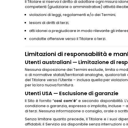
Il Titolare si riserva il diritto di adottare ogni misura ido
competenti (giudiziarie o amministrative) attività illeci
violazioni di leggi, regolamenti e/o dei Termini;
lesioni di diritti di terzi;
atti idonei a pregiudicare in modo rilevante gli interess
condotte offensive verso il Titolare o terzi.
Limitazioni di responsabilità e man
Utenti australiani — Limitazione di res
Nessuna disposizione dei Termini esclude, limita o modifi
o di normative statali/territoriali analoghe, qualora tali 
del Titolare verso l’Utente – inclusa quella per violazion
per la loro nuova fornitura.
Utenti USA — Esclusione di garanzie
Il Sito è fornito “
così com’è
” e secondo disponibilità. L’
condizione o garanzia, espressa o implicita, incluse – a 
di terzi. Nessuna informazione o consiglio, orale o scrit
Senza limitare quanto precede, il Titolare e i suoi dipend
affidabili; il Servizio sia disponibile senza interruzioni 