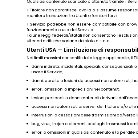
Qualsiasi contenuto scaricato o ottenuto tramite il Serviz
Il Titolare non garantisce, avalla o si assume responsabil
monitora transazioni tra Utenti e fornitori terzi.
Il Servizio potrebbe non essere compatibile con browser,
funzionamento o uso del Servizio.
Talune leggi federali/statali non consentono l’esclusione
ulteriori diritti che variano da stato a stato.
Utenti USA — Limitazione di responsabil
Nei limiti massimi consentiti dalla legge applicabile, il T
danni indiretti, incidentali, speciali, consequenziali o
usare il Servizio;
danni, perdite o lesioni da accessi non autorizzati, 
errori, omissioni o imprecisioni nei contenuti;
lesioni personali o danni materiali derivanti dall’acce
accessi non autorizzati ai server del Titolare e/o alle
interruzioni o cessazioni delle trasmissioni da/verso il
bug, virus, trojan o elementi analoghi trasmessi tramite
errori o omissioni in qualsiasi contenuto e/o perdite o d