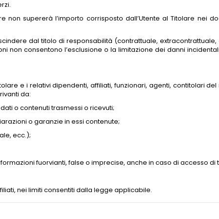
rzi.
re non supererà l’importo corrisposto dall’Utente al Titolare nei dod
rescindere dal titolo di responsabilità (contrattuale, extracontrattuale
oni non consentono l’esclusione o la limitazione dei danni incidentali 
re e i relativi dipendenti, affiliati, funzionari, agenti, contitolari de
ivanti da:
dati o contenuti trasmessi o ricevuti;
iarazioni o garanzie in essi contenute;
uale, ecc.);
formazioni fuorvianti, false o imprecise, anche in caso di accesso di t
liati, nei limiti consentiti dalla legge applicabile.