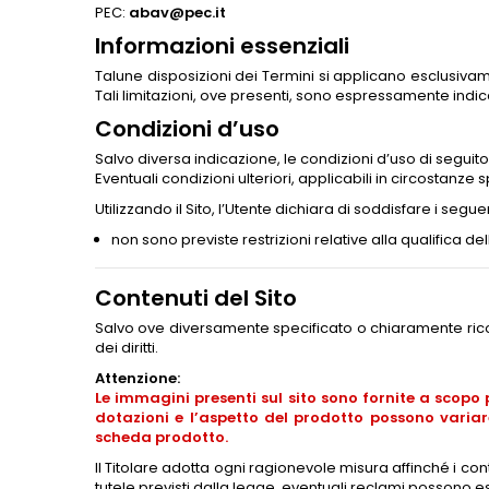
PEC:
abav@pec.it
Informazioni essenziali
Talune disposizioni dei Termini si applicano esclusiva
Tali limitazioni, ove presenti, sono espressamente indica
Condizioni d’uso
Salvo diversa indicazione, le condizioni d’uso di seguit
Eventuali condizioni ulteriori, applicabili in circosta
Utilizzando il Sito, l’Utente dichiara di soddisfare i seguen
non sono previste restrizioni relative alla qualifica 
Contenuti del Sito
Salvo ove diversamente specificato o chiaramente riconosci
dei diritti.
Attenzione:
Le immagini presenti sul sito sono fornite a scopo 
dotazioni e l’aspetto del prodotto possono variar
scheda prodotto.
Il Titolare adotta ogni ragionevole misura affinché i conten
tutele previsti dalla legge, eventuali reclami possono es