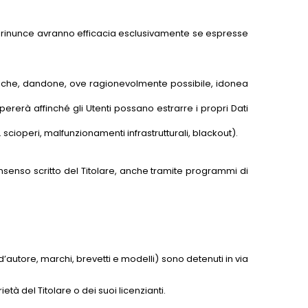
tuali rinunce avranno efficacia esclusivamente se espresse
odifiche, dandone, ove ragionevolmente possibile, idonea
opererà affinché gli Utenti possano estrarre i propri Dati
 scioperi, malfunzionamenti infrastrutturali, blackout).
 consenso scritto del Titolare, anche tramite programmi di
itti d’autore, marchi, brevetti e modelli) sono detenuti in via
ietà del Titolare o dei suoi licenzianti.