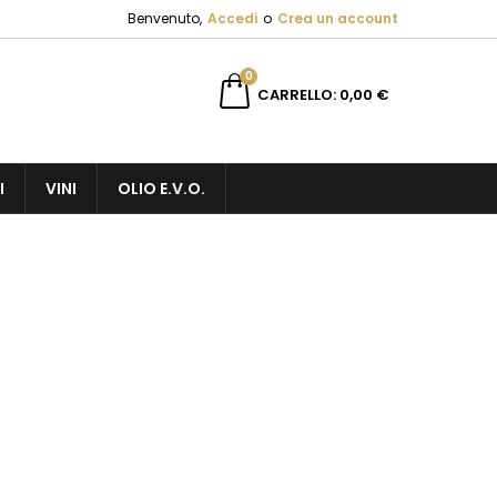
Benvenuto,
Accedi
o
Crea un account
×
×
×
×
0
CARRELLO
0,00 €
sta
I
VINI
OLIO E.V.O.
)
i
i