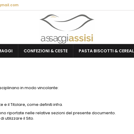
gmail.com
e mie liste di desideri
(modalTitle))
rea lista dei desideri
ccedi
Crea nuova lista
confirmMessage))
vi avere effettuato l'accesso per salvare dei prodotti nella tua li
me lista dei desideri
 desideri.
MAGGI
CONFEZIONI & CESTE
PASTA BISCOTTI & CEREAL
((cancelText))
((modalDeleteText)
Annulla
Acced
Annulla
Crea lista dei desider
isciplinano in modo vincolante:
 e il Titolare, come definiti infra.
sono riportate nelle relative sezioni del presente documento.
 utilizzare il Sito.