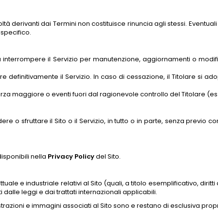
acoltà derivanti dai Termini non costituisce rinuncia agli stessi. Even
 specifico.
re potrà interrompere il Servizio per manutenzione, aggiornamenti o m
re definitivamente il Servizio. In caso di cessazione, il Titolare si ad
rza maggiore o eventi fuori dal ragionevole controllo del Titolare (es.
ere o sfruttare il Sito o il Servizio, in tutto o in parte, senza previo
isponibili nella
Privacy Policy
del Sito.
ettuale e industriale relativi al Sito (quali, a titolo esemplificativo, dir
 dalle leggi e dai trattati internazionali applicabili.
illustrazioni e immagini associati al Sito sono e restano di esclusiva propr