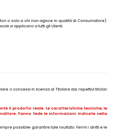
ori o solo a chi non agisce in qualità di Consumatore).
le si applicano a tutti gli Utenti.
e o concessi in licenza al Titolare dai rispettivi titolari
e il prodotto reale. Le caratteristiche tecniche, le
nditore. Fanno fede le informazioni indicate nella
mpre possibile garantire tale risultato. Fermi i diritti e le