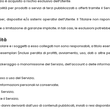
io è acquisito a rischio esclusivo dell’Utente.
ità per prodotti o servizi di terzi pubblicizzati o offerti tramite il S
 dispositivi e/o sistemi operativi dell’Utente. Il Titolare non rispon
 o limitazione di garanzie implicite; in tali casi, le esclusioni potre
ità
itolare e i soggetti a esso collegati non sono responsabili, a titolo esem
 esemplari (inclusi perdita di profitti, avviamento, uso, dati o altre p
hackeraggio o manomissione del Servizio, dell’account o delle informaz
sso o uso del Servizio;
 informazioni personali ivi conservate;
 Servizio;
 il Servizio;
anni derivanti dall’uso di contenuti pubblicati, inviati o resi disponibili