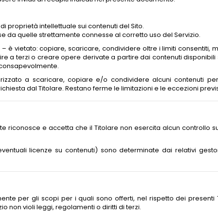
 di proprietà intellettuale sui contenuti del Sito.
iverse da quelle strettamente connesse al corretto uso del Servizio.
 – è vietato: copiare, scaricare, condividere oltre i limiti consentiti,
 a terzi o creare opere derivate a partire dai contenuti disponibili s
 inconsapevolmente.
rizzato a scaricare, copiare e/o condividere alcuni contenuti per
richiesta dal Titolare. Restano ferme le limitazioni e le eccezioni previ
tente riconosce e accetta che il Titolare non esercita alcun controllo 
 eventuali licenze su contenuti) sono determinate dai relativi gestori
amente per gli scopi per i quali sono offerti, nel rispetto dei present
o non violi leggi, regolamenti o diritti di terzi.