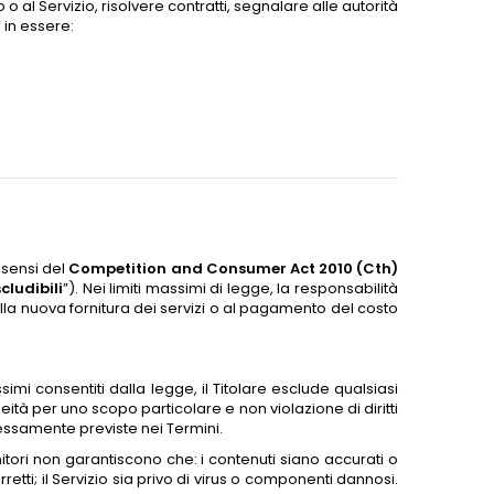
to o al Servizio, risolvere contratti, segnalare alle autorità
 in essere:
 sensi del
Competition and Consumer Act 2010 (Cth)
scludibili
”). Nei limiti massimi di legge, la responsabilità
, alla nuova fornitura dei servizi o al pagamento del costo
simi consentiti dalla legge, il Titolare esclude qualsiasi
eità per uno scopo particolare e non violazione di diritti
ressamente previste nei Termini.
ornitori non garantiscono che: i contenuti siano accurati o
rretti; il Servizio sia privo di virus o componenti dannosi.