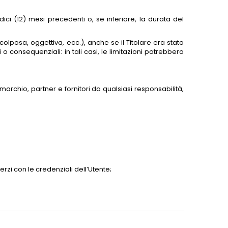
ici (12) mesi precedenti o, se inferiore, la durata del
, colposa, oggettiva, ecc.), anche se il Titolare era stato
o consequenziali: in tali casi, le limitazioni potrebbero
l marchio, partner e fornitori da qualsiasi responsabilità,
erzi con le credenziali dell’Utente;