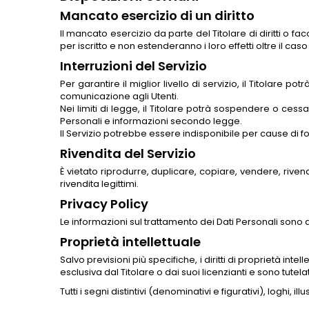
Mancato esercizio di un diritto
Il mancato esercizio da parte del Titolare di diritti o f
per iscritto e non estenderanno i loro effetti oltre il caso
Interruzioni del Servizio
Per garantire il miglior livello di servizio, il Titola
comunicazione agli Utenti.
Nei limiti di legge, il Titolare potrà sospendere o cessa
Personali e informazioni secondo legge.
Il Servizio potrebbe essere indisponibile per cause di fo
Rivendita del Servizio
È vietato riprodurre, duplicare, copiare, vendere, rivend
rivendita legittimi.
Privacy Policy
Le informazioni sul trattamento dei Dati Personali sono d
Proprietà intellettuale
Salvo previsioni più specifiche, i diritti di proprietà intell
esclusiva dal Titolare o dai suoi licenzianti e sono tutelati
Tutti i segni distintivi (denominativi e figurativi), loghi, 