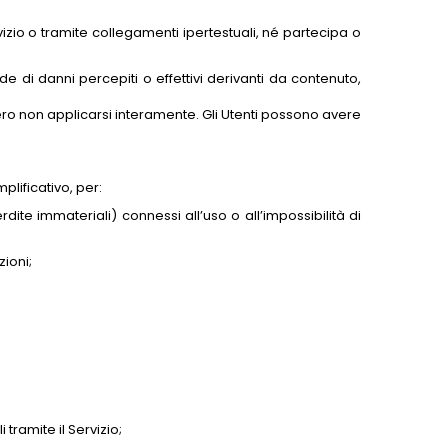
ervizio o tramite collegamenti ipertestuali, né partecipa o
de di danni percepiti o effettivi derivanti da contenuto,
bbero non applicarsi interamente. Gli Utenti possono avere
plificativo, per:
erdite immateriali) connessi all’uso o all’impossibilità di
ioni;
 tramite il Servizio;