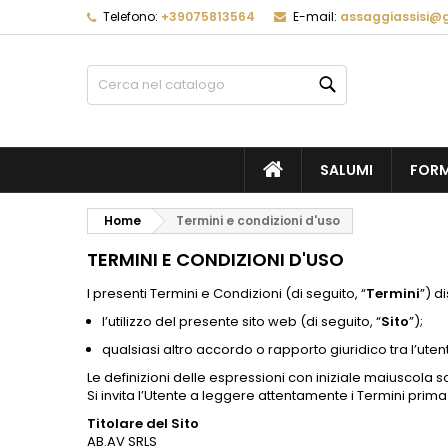
Telefono:
+39075813564
E-mail:
assaggiassisi@
L
(
C
A
Cerca
add_circle_outline
((
De
No
dei
HOME
SALUMI
FOR
Home
Termini e condizioni d'uso
TERMINI E CONDIZIONI D'USO
I presenti Termini e Condizioni (di seguito, “
Termini
”) d
l’utilizzo del presente sito web (di seguito, “
Sito
”);
qualsiasi altro accordo o rapporto giuridico tra l’utente
Le definizioni delle espressioni con iniziale maiuscola 
Si invita l’Utente a leggere attentamente i Termini prima di
Titolare del Sito
AB.AV SRLS