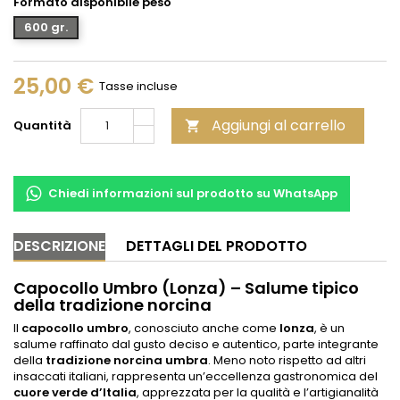
Formato disponibile peso
600 gr.
25,00 €
Tasse incluse
Aggiungi al carrello
Quantità

Chiedi informazioni sul prodotto su WhatsApp
DESCRIZIONE
DETTAGLI DEL PRODOTTO
Capocollo Umbro (Lonza) – Salume tipico
della tradizione norcina
Il
capocollo umbro
, conosciuto anche come
lonza
, è un
salume raffinato dal gusto deciso e autentico, parte integrante
della
tradizione norcina umbra
. Meno noto rispetto ad altri
insaccati italiani, rappresenta un’eccellenza gastronomica del
cuore verde d’Italia
, apprezzata per la qualità e l’artigianalità