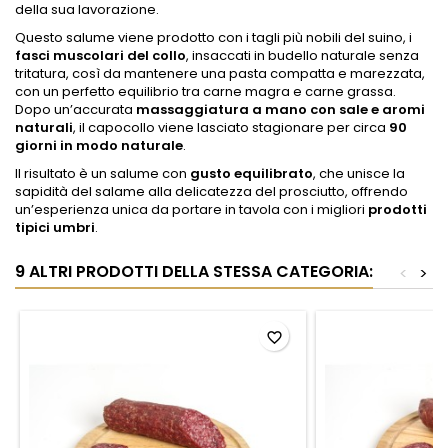
della sua lavorazione.
Questo salume viene prodotto con i tagli più nobili del suino, i
fasci muscolari del collo
, insaccati in budello naturale senza
tritatura, così da mantenere una pasta compatta e marezzata,
con un perfetto equilibrio tra carne magra e carne grassa.
Dopo un’accurata
massaggiatura a mano con sale e aromi
naturali
, il capocollo viene lasciato stagionare per circa
90
giorni in modo naturale
.
Il risultato è un salume con
gusto equilibrato
, che unisce la
sapidità del salame alla delicatezza del prosciutto, offrendo
un’esperienza unica da portare in tavola con i migliori
prodotti
tipici umbri
.
9 ALTRI PRODOTTI DELLA STESSA CATEGORIA:
<
>
favorite_border