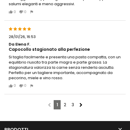
salumi eleganti e meno aggressivi.
0
0
28/01/26, 16:53
Da Elena F.
Capocollo stagionato alla perfezione
Si taglia facilmente e presenta una pasta compatta, con un
equilibrio riuscito tra parte magra e parte grassa. La
stagionatura valorizza la carne senza renderla asciutta.
Perfetto per un tagliere importante, accompagnato da
pecorino, miele e vino rosso.
0
0
chevron_left
chevron_right
1
2
3

PRODOTTI