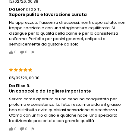
12/02/26, 00:38
Da Leonardo T.
Sapore pulito e lavorazione curata
Ho apprezzato l’assenza di eccessi: non troppo salato, non
troppo speziato e con una stagionatura equilibrata. Si
distingue per la qualità della carne e per la consistenza
uniforme. Perfetto per panini gourmet, antipasti o
semplicemente da gustare da solo.
0
0
05/02/26, 09:30
Da Elisa B.
Un capocollo da tagliere importante
Servito come apertura di una cena, ha conquistato per
profumo e consistenza. La fetta resta morbida e il grasso
ben distribuito evita qualsiasi sensazione di secchezza.
Ottimo con un filo di olio e qualche noce. Una specialità
tradizionale presentata con grande qualità.
0
0