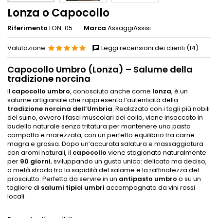
Lonza o Capocollo
Riferimento
LON-05
Marca
AssaggiAssisi
Valutazione
Leggi recensioni dei clienti (14)
Capocollo Umbro (Lonza) – Salume della
tradizione norcina
Il
capocollo umbro
, conosciuto anche come
lonza
, è un
salume artigianale che rappresenta l’autenticità della
tradizione norcina dell’Umbria
. Realizzato con i tagli più nobili
del suino, ovvero i fasci muscolari del collo, viene insaccato in
budello naturale senza tritatura per mantenere una pasta
compatta e marezzata, con un perfetto equilibrio tra carne
magra e grassa. Dopo un’accurata salatura e massaggiatura
con aromi naturali, il
capocollo
viene stagionato naturalmente
per
90 giorni
, sviluppando un gusto unico: delicato ma deciso,
a metà strada tra la sapidità del salame e la raffinatezza del
prosciutto. Perfetto da servire in un
antipasto umbro
o su un
tagliere di
salumi tipici umbri
accompagnato da vini rossi
locali.