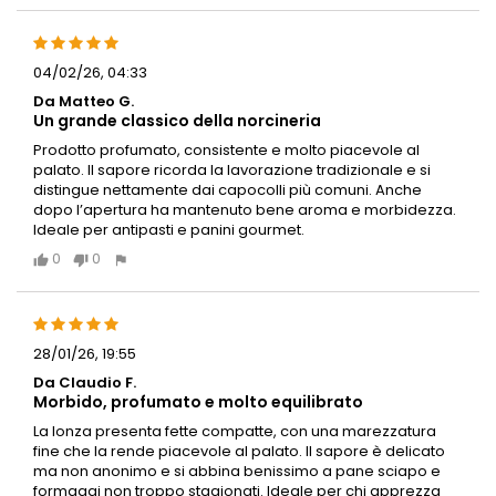
04/02/26, 04:33
Da Matteo G.
Un grande classico della norcineria
Prodotto profumato, consistente e molto piacevole al
palato. Il sapore ricorda la lavorazione tradizionale e si
distingue nettamente dai capocolli più comuni. Anche
dopo l’apertura ha mantenuto bene aroma e morbidezza.
Ideale per antipasti e panini gourmet.
0
0
28/01/26, 19:55
Da Claudio F.
Morbido, profumato e molto equilibrato
La lonza presenta fette compatte, con una marezzatura
fine che la rende piacevole al palato. Il sapore è delicato
ma non anonimo e si abbina benissimo a pane sciapo e
formaggi non troppo stagionati. Ideale per chi apprezza